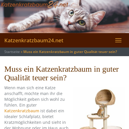
Skip
to
main
content
Katzenkratzbaum24.net
Toggl
navig
Startseite
»
Muss ein Katzenkratzbaum in guter Qualität teuer sein?
Muss ein Katzenkratzbaum in guter
Qualität teuer sein?
Wenn man sich eine Katze
anschafft, möchte man ihr die
Möglichkeit geben sich wohl zu
fühlen. Ein guter
Katzenkratzbaum
ist dabei ein
idealer Schlafplatz, bietet
Kratzmöglichkeiten und sieht in
der Wohnung oder im Haus auch