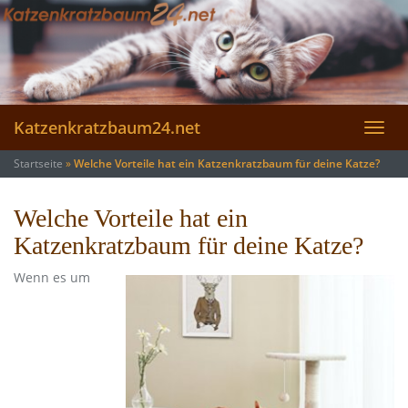
Skip
to
main
content
Katzenkratzbaum24.net
Toggl
navig
Startseite
»
Welche Vorteile hat ein Katzenkratzbaum für deine Katze?
Welche Vorteile hat ein
Katzenkratzbaum für deine Katze?
Wenn es um