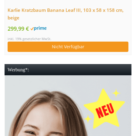
Karlie Kratzbaum Banana Leaf III, 103 x 58 x 158 cm,
beige
299,99 €
inkl. 19% gesetzlicher MwSt.
Nicht Verfügbar
Werbung*: