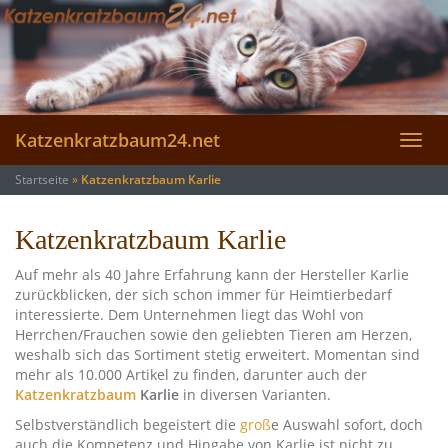
Skip
to
main
content
Katzenkratzbaum24.net
Toggl
navig
Startseite
»
Katzenkratzbaum Karlie
Katzenkratzbaum Karlie
Auf mehr als 40 Jahre Erfahrung kann der Hersteller Karlie
zurückblicken, der sich schon immer für Heimtierbedarf
interessierte. Dem Unternehmen liegt das Wohl von
Herrchen/Frauchen sowie den geliebten Tieren am Herzen,
weshalb sich das Sortiment stetig erweitert. Momentan sind
mehr als 10.000 Artikel zu finden, darunter auch der
Katzenkratzbaum
Karlie
in diversen Varianten.
Selbstverständlich begeistert die
groß
e Auswahl sofort, doch
auch die Kompetenz und Hingabe von Karlie ist nicht zu