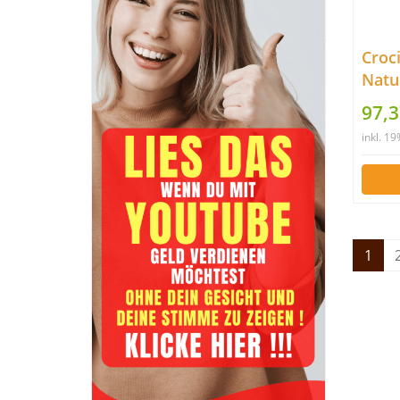
Croc
Natur
99 c
97,3
inkl. 1
1