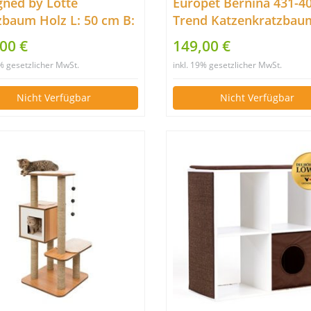
gned by Lotte
Europet Bernina 431-4
zbaum Holz L: 50 cm B:
Trend Katzenkratzbau
m H: 68 cm Aviva
Curacao, 48 x 48 x 141
00 €
149,00 €
9% gesetzlicher MwSt.
inkl. 19% gesetzlicher MwSt.
Nicht Verfügbar
Nicht Verfügbar