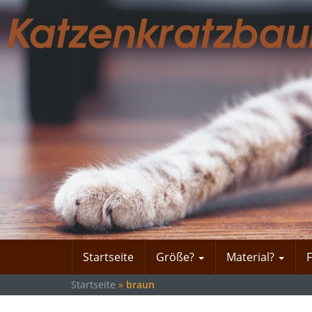
Skip
to
main
content
Startseite
Größe?
Material?
Startseite
»
braun