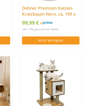
Dehner Premium Katzen-
Kratzbaum Nero, ca. 109 x
r
50 x 40 cm, Holz/Plüsch,
99,99 €
|
braun/weiß
inkl. 19% gesetzlicher MwSt.
ich |
roße
Nicht Verfügbar
zen |