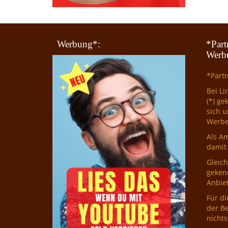
Werbung*:
*Par
Werb
*Part
Bei Li
(*) ge
sich u
Werbe
Als A
damit 
Gleich
geken
Anbiet
Für di
der Be
nichts