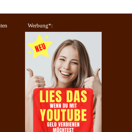
iten
Werbung*: