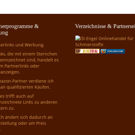
tnerprogramme &
Verzeichnisse & Partnerse
ung
nerlinks und Werbung.
FOXLOAD.COM
nks, die mit einem Sternchen
kennzeichnet sind, handelt es
m Partnerlinks oder
anzeigen.
mazon-Partner verdiene ich
an qualifizierten Käufen.
es trifft auch auf
nzeichnete Links zu anderen
ern zu.
ch ändert sich dadurch an
stellung oder am Preis
.