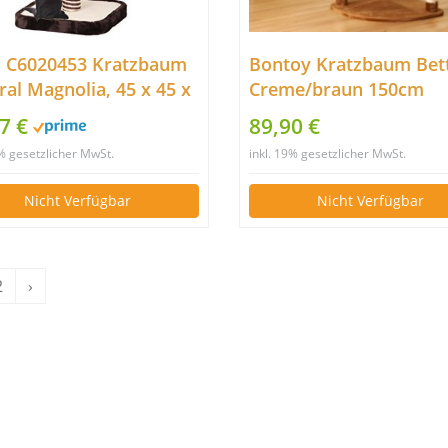
i C6020453 Kratzbaum
Bontoy Kratzbaum Bet
al Magnolia, 45 x 45 x
Creme/braun 150cm
m
7 €
89,90 €
9% gesetzlicher MwSt.
inkl. 19% gesetzlicher MwSt.
Nicht Verfügbar
Nicht Verfügbar
2
›