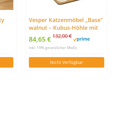
ty
Vesper Katzenmöbel „Base“
walnut – Kubus-Höhle mit
einer Plattform
132,00 €
84,65 €
inkl. 19% gesetzlicher MwSt.
Nicht Verfügbar