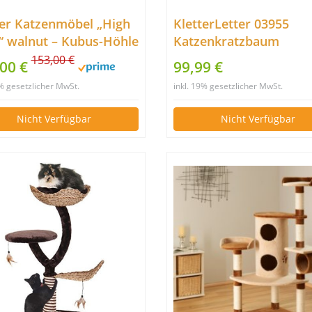
er Katzenmöbel „High
KletterLetter 03955
“ walnut – Kubus-Höhle
Katzenkratzbaum
zwei Plattformen
„Würfeloase“ | Grosse
153,00 €
,00 €
99,99 €
Kratzbaum Für Katzen 
9% gesetzlicher MwSt.
inkl. 19% gesetzlicher MwSt.
Sisal Teppich Kratztepp
Mit Liegeflächen Für G
Nicht Verfügbar
Nicht Verfügbar
Katzen Und Kleine Kat
Sanfte Kissen