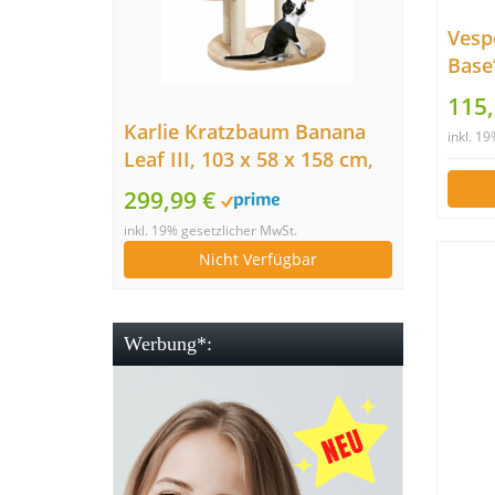
Vesp
Base
mit 
115
Karlie Kratzbaum Banana
inkl. 1
Leaf III, 103 x 58 x 158 cm,
beige
299,99 €
inkl. 19% gesetzlicher MwSt.
Nicht Verfügbar
Werbung*: