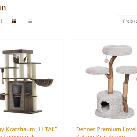
un
t:
y Kratzbaum „HITAL“
Dehner Premium Lovel
n Leinenoptik
Katzen-Kratzbaum