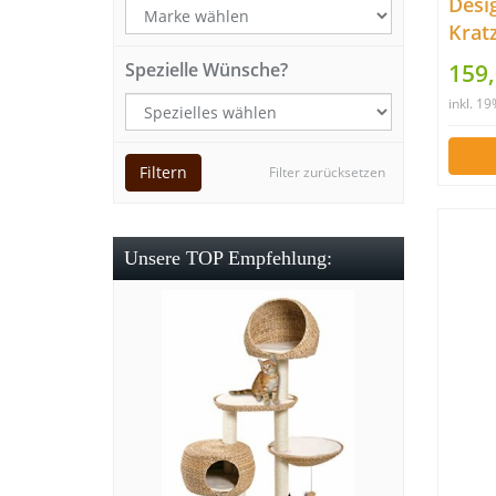
Desi
Krat
50 c
159,
Spezielle Wünsche?
inkl. 1
Filtern
Filter zurücksetzen
Unsere TOP Empfehlung: