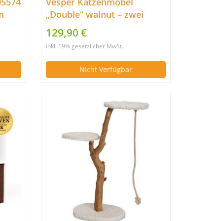
05574
Vesper Katzenmöbel
m
„Double“ walnut – zwei
 cm
Kubus-Höhlen mit einer
129,90 €
Plattform
inkl. 19% gesetzlicher MwSt.
Nicht Verfügbar