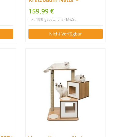
n,
Echtholz, 3 Größen zur
159,99 €
Wahl (MITTEL)
inkl. 19% gesetzlicher MwSt.
grau
Nicht Verfügbar