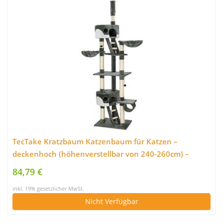
TecTake Kratzbaum Katzenbaum für Katzen –
deckenhoch (höhenverstellbar von 240-260cm) –
Diverse Farben – (Grau-Weiß | Nr. 401640)
84,79 €
inkl. 19% gesetzlicher MwSt.
Nicht Verfügbar