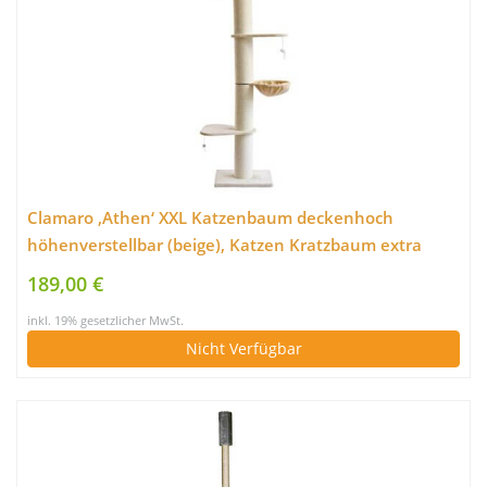
Clamaro ‚Athen‘ XXL Katzenbaum deckenhoch
höhenverstellbar (beige), Katzen Kratzbaum extra
groß mit Ø20 cm Sisal Säulen, 2 Liegeplätzen und 2
189,00 €
Liegemulden – Maße (B/T/H): 50x60x240-275 cm (B-
inkl. 19% gesetzlicher MwSt.
Ware)
Nicht Verfügbar